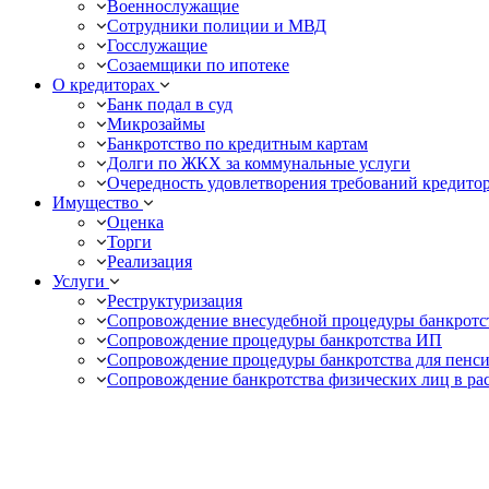
Военнослужащие
Сотрудники полиции и МВД
Госслужащие
Созаемщики по ипотеке
О кредиторах
Банк подал в суд
Микрозаймы
Банкротство по кредитным картам
Долги по ЖКХ за коммунальные услуги
Очередность удовлетворения требований кредито
Имущество
Оценка
Торги
Реализация
Услуги
Реструктуризация
Сопровождение внесудебной процедуры банкротс
Сопровождение процедуры банкротства ИП
Сопровождение процедуры банкротства для пенс
Сопровождение банкротства физических лиц в ра