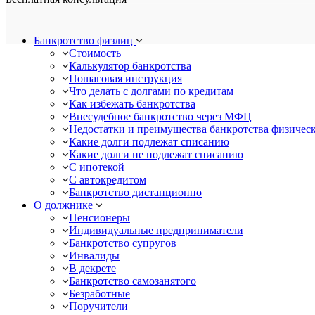
Банкротство физлиц
Стоимость
Калькулятор банкротства
Пошаговая инструкция
Что делать с долгами по кредитам
Как избежать банкротства
Внесудебное банкротство через МФЦ
Недостатки и преимущества банкротства физичес
Какие долги подлежат списанию
Какие долги не подлежат списанию
С ипотекой
С автокредитом
Банкротство дистанционно
О должнике
Пенсионеры
Индивидуальные предприниматели
Банкротство супругов
Инвалиды
В декрете
Банкротство самозанятого
Безработные
Поручители