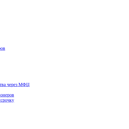
ров
тва через МФЦ
ионеров
ссрочку