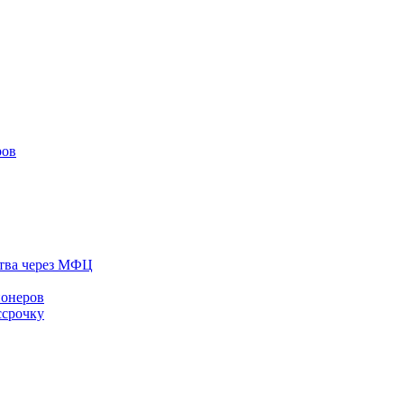
ров
тва через МФЦ
ионеров
ссрочку