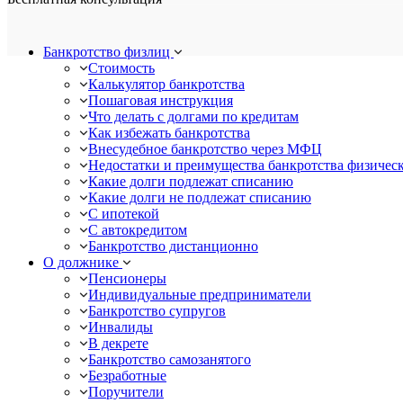
Банкротство физлиц
Стоимость
Калькулятор банкротства
Пошаговая инструкция
Что делать с долгами по кредитам
Как избежать банкротства
Внесудебное банкротство через МФЦ
Недостатки и преимущества банкротства физичес
Какие долги подлежат списанию
Какие долги не подлежат списанию
С ипотекой
С автокредитом
Банкротство дистанционно
О должнике
Пенсионеры
Индивидуальные предприниматели
Банкротство супругов
Инвалиды
В декрете
Банкротство самозанятого
Безработные
Поручители