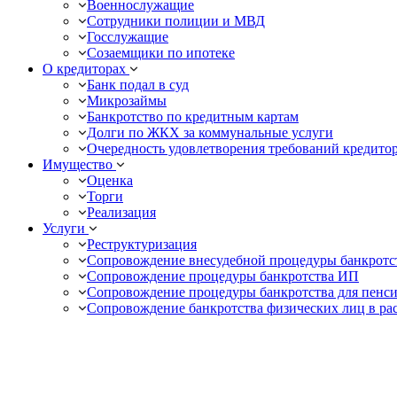
Военнослужащие
Сотрудники полиции и МВД
Госслужащие
Созаемщики по ипотеке
О кредиторах
Банк подал в суд
Микрозаймы
Банкротство по кредитным картам
Долги по ЖКХ за коммунальные услуги
Очередность удовлетворения требований кредито
Имущество
Оценка
Торги
Реализация
Услуги
Реструктуризация
Сопровождение внесудебной процедуры банкротс
Сопровождение процедуры банкротства ИП
Сопровождение процедуры банкротства для пенс
Сопровождение банкротства физических лиц в ра