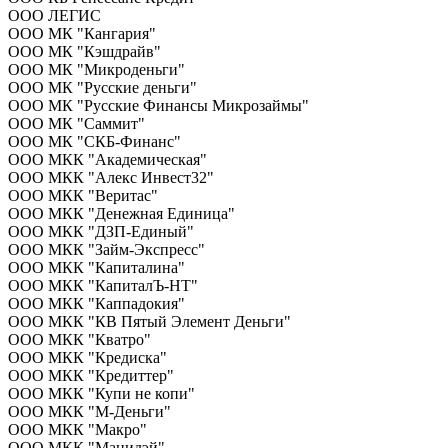
ООО ЛЕГИС
ООО МК "Кангария"
ООО МК "Кэшдрайв"
ООО МК "Микроденьги"
ООО МК "Русские деньги"
ООО МК "Русские Финансы Микрозаймы"
ООО МК "Саммит"
ООО МК "СКБ-Финанс"
ООО МКК "Академическая"
ООО МКК "Алекс Инвест32"
ООО МКК "Веритас"
ООО МКК "Денежная Единица"
ООО МКК "ДЗП-Единый"
ООО МКК "Займ-Экспресс"
ООО МКК "Капиталина"
ООО МКК "КапиталЪ-НТ"
ООО МКК "Каппадокия"
ООО МКК "КВ Пятый Элемент Деньги"
ООО МКК "Кватро"
ООО МКК "Кредиска"
ООО МКК "Кредиттер"
ООО МКК "Купи не копи"
ООО МКК "М-Деньги"
ООО МКК "Макро"
ООО МКК "Манидэй"