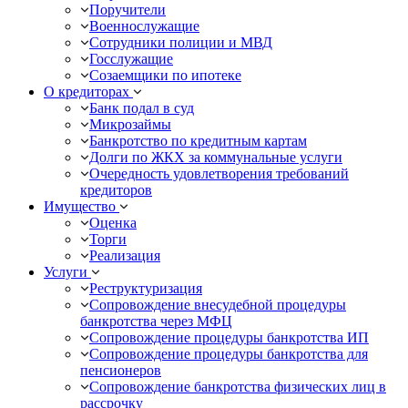
Поручители
Военнослужащие
Сотрудники полиции и МВД
Госслужащие
Созаемщики по ипотеке
О кредиторах
Банк подал в суд
Микрозаймы
Банкротство по кредитным картам
Долги по ЖКХ за коммунальные услуги
Очередность удовлетворения требований
кредиторов
Имущество
Оценка
Торги
Реализация
Услуги
Реструктуризация
Сопровождение внесудебной процедуры
банкротства через МФЦ
Сопровождение процедуры банкротства ИП
Сопровождение процедуры банкротства для
пенсионеров
Сопровождение банкротства физических лиц в
рассрочку