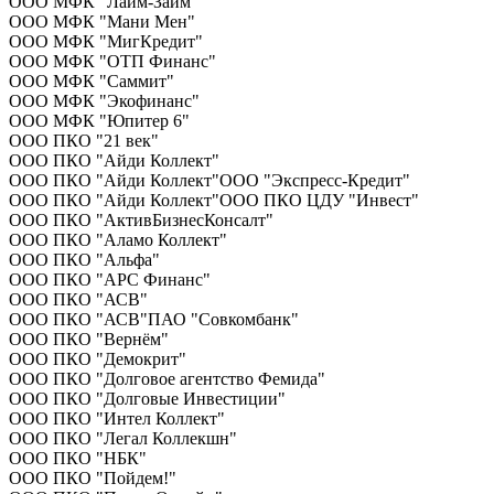
ООО МФК "Лайм-Займ"
ООО МФК "Мани Мен"
ООО МФК "МигКредит"
ООО МФК "ОТП Финанс"
ООО МФК "Саммит"
ООО МФК "Экофинанс"
ООО МФК "Юпитер 6"
ООО ПКО "21 век"
ООО ПКО "Айди Коллект"
ООО ПКО "Айди Коллект"ООО "Экспресс-Кредит"
ООО ПКО "Айди Коллект"ООО ПКО ЦДУ "Инвест"
ООО ПКО "АктивБизнесКонсалт"
ООО ПКО "Аламо Коллект"
ООО ПКО "Альфа"
ООО ПКО "АРС Финанс"
ООО ПКО "АСВ"
ООО ПКО "АСВ"ПАО "Совкомбанк"
ООО ПКО "Вернём"
ООО ПКО "Демокрит"
ООО ПКО "Долговое агентство Фемида"
ООО ПКО "Долговые Инвестиции"
ООО ПКО "Интел Коллект"
ООО ПКО "Легал Коллекшн"
ООО ПКО "НБК"
ООО ПКО "Пойдем!"