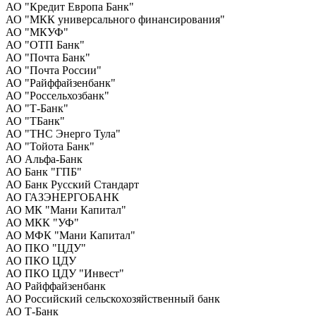
АО "Кредит Европа Банк"
АО "МКК универсального финансирования"
АО "МКУФ"
АО "ОТП Банк"
АО "Почта Банк"
АО "Почта России"
АО "Райффайзенбанк"
АО "Россельхозбанк"
АО "Т-Банк"
АО "ТБанк"
АО "ТНС Энерго Тула"
АО "Тойота Банк"
АО Альфа-Банк
АО Банк "ГПБ"
АО Банк Русский Стандарт
АО ГАЗЭНЕРГОБАНК
АО МК "Мани Капитал"
АО МКК "УФ"
АО МФК "Мани Капитал"
АО ПКО "ЦДУ"
АО ПКО ЦДУ
АО ПКО ЦДУ "Инвест"
АО Райффайзенбанк
АО Российский сельскохозяйственный банк
АО Т-Банк