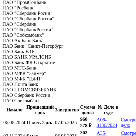
ПАО "ПромСоцБанк"
ПАО "Росбанк"
ПАО "Сбербанк Росии"
ПАО "Сбербанк Россия"
ПАО "Сбербанк"
ПАО "СбербанкРоссии"
ПАО "Собкомбанк"
ПАО Ак Барс Банк
ПАО Банк "Санкт-Петербург"
ПАО Банк ВТБ
ПАО БАНК УРАЛСИБ
ПАО Банк ФК Открытие
ПАО МТС-Банк
ПАО МФК "Займер"
ПАО МФК "ЦФП"
ПАО Почта Банк
ПАО ПРОМСВЯЗЬБАНК
ПАО Сбербанк России
ПАО Совкомбанк
Прошедший
Сумма
№ Дело в
Начало
Завершено
срок
долга
суде
960
А08-
Смотре
06.06.2024
11 мес. 5 дн.
07.05.2025
3136/2024
дело
578 ₽
262
А35-
Смотре
07.11.2024
6 мес.
06.05.2025