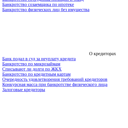
Банкротство созаемщика по ипотеке
Банкротство физических лиц без имущества
О кредиторах
Банк подал в суд за неуплату кредита
Банкротство по микрозаймам
Списывают ли долги по ЖКХ
Банкротство по кредитным картам
Очередность удовлетворения требований кредиторов
Конкурсная масса при банкротстве физического лица
Залоговые кредиторы