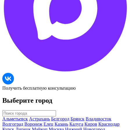
Получить бесплатную консультацию
Выберите город
Альметьевск
Астрахань
Белгород
Брянск
Владивосток
Волгоград
Воронеж
Елец
Казань
Калуга
Киров
Краснодар
Курск
Липецк
Майкоп
Москва
Нижний Новогород