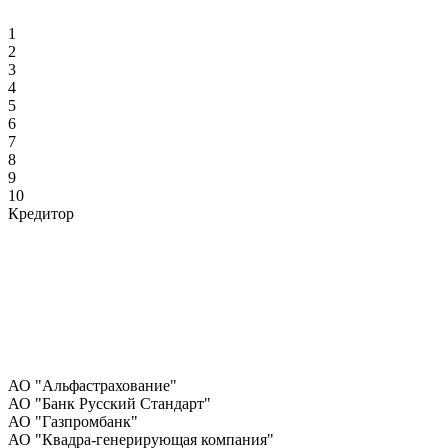
1
2
3
4
5
6
7
8
9
10
Кредитор
АО "Альфастрахование"
АО "Банк Русский Стандарт"
АО "Газпромбанк"
АО "Квадра-генерирующая компания"