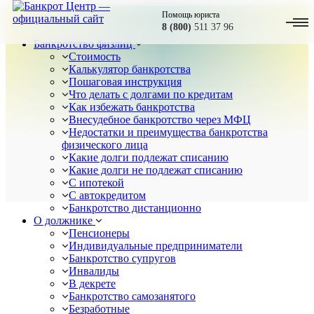
Помощь юриста
8 (800)
511 37 96
Банкротство физлиц
Стоимость
Калькулятор банкротства
Пошаговая инструкция
Что делать с долгами по кредитам
Как избежать банкротства
Внесудебное банкротство через МФЦ
Недостатки и преимущества банкротства
физического лица
Какие долги подлежат списанию
Какие долги не подлежат списанию
С ипотекой
С автокредитом
Банкротство дистанционно
О должнике
Пенсионеры
Индивидуальные предприниматели
Банкротство супругов
Инвалиды
В декрете
Банкротство самозанятого
Безработные