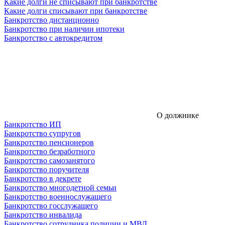
Какие долги не списывают при банкротстве
Какие долги списывают при банкротстве
Банкротство дистанционно
Банкротство при наличии ипотеки
Банкротство с автокредитом
О должнике
Банкротство ИП
Банкротство супругов
Банкротство пенсионеров
Банкротство безработного
Банкротство самозанятого
Банкротство поручителя
Банкротство в декрете
Банкротство многодетной семьи
Банкротство военнослужащего
Банкротство госслужащего
Банкротство инвалида
Банкротство сотрудника полиции и МВД