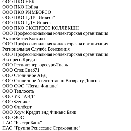
ООО ПКО НБК
ООО ПКО Нэйва
ООО ПКО РИМБОРСО
ООО ПКО ЦДУ "Инвест"
ООО ПКО ЦДУ Инвест
ООО ПКО ЭКСПРЕСС КОЛЛЕКШН
ООО Профессиональная коллекторская организация
АктивБизнесКонсалт
ООО Профессиональная коллекторская организация
Региональная Служба Взыскания
ООО Профессиональная коллекторская организация
Экспресс-Кредит
ООО Регионэнергоресурс-Тверь
ООО СпецСнаб71
ООО Столичное АВД
ООО Столичное Агентство по Возврату Долгов
ООО СФО "Легал Финанс"
ООО Теплосеть
ООО УК "АВД"
ООО Феникс
ООО Филберт
ООО Хоум Кредит энд Финанс Банк
ООО ЭОС
ПАО "БыстроБанк"
ПАО "Группа Ренессанс Страхование"