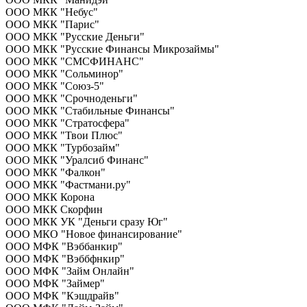
ООО МКК "Небус"
ООО МКК "Парис"
ООО МКК "Русские Деньги"
ООО МКК "Русские Финансы Микрозаймы"
ООО МКК "СМСФИНАНС"
ООО МКК "Сольминор"
ООО МКК "Союз-5"
ООО МКК "Срочноденьги"
ООО МКК "Стабильные Финансы"
ООО МКК "Стратосфера"
ООО МКК "Твои Плюс"
ООО МКК "Турбозайм"
ООО МКК "Уралсиб Финанс"
ООО МКК "Фалкон"
ООО МКК "Фастмани.ру"
ООО МКК Корона
ООО МКК Скорфин
ООО МКК УК "Деньги сразу Юг"
ООО МКО "Новое финансирование"
ООО МФК "Вэббанкир"
ООО МФК "Вэббфнкир"
ООО МФК "Займ Онлайн"
ООО МФК "Займер"
ООО МФК "Кэшдрайв"