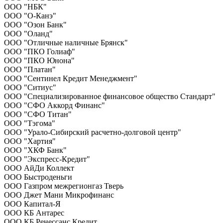
ООО "НБК"
ООО "О-Канэ"
ООО "Озон Банк"
ООО "Оланд"
ООО "Отличные наличные Брянск"
ООО "ПКО Голиаф"
ООО "ПКО Юнона"
ООО "Платан"
ООО "Сентинел Кредит Менеджмент"
ООО "Ситиус"
ООО "Специализированное финансовое общество Стандарт"
ООО "СФО Аккорд Финанс"
ООО "СФО Титан"
ООО "Тэгома"
ООО "Урало-Сибирский расчетно-долговой центр"
ООО "Хартия"
ООО "ХКФ Банк"
ООО "Экспресс-Кредит"
ООО АйДи Коллект
ООО Быстроденьги
ООО Газпром межрегионгаз Тверь
ООО Джет Мани Микрофинанс
ООО Капитал-Я
ООО КБ Антарес
ООО КБ Ренессанс Кредит