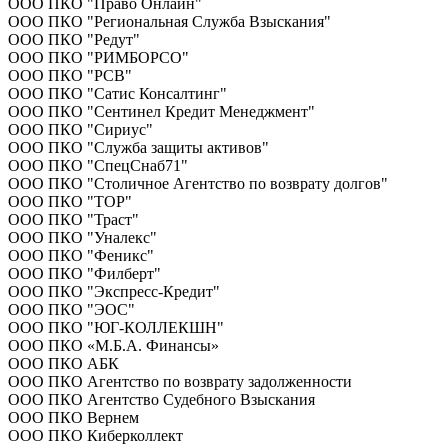
ООО ПКО "Право Онлайн"
ООО ПКО "Региональная Служба Взыскания"
ООО ПКО "Редут"
ООО ПКО "РИМБОРСО"
ООО ПКО "РСВ"
ООО ПКО "Сатис Консалтинг"
ООО ПКО "Сентинел Кредит Менеджмент"
ООО ПКО "Сириус"
ООО ПКО "Служба защиты активов"
ООО ПКО "СпецСнаб71"
ООО ПКО "Столичное Агентство по возврату долгов"
ООО ПКО "ТОР"
ООО ПКО "Траст"
ООО ПКО "Уналекс"
ООО ПКО "Феникс"
ООО ПКО "Филберт"
ООО ПКО "Экспресс-Кредит"
ООО ПКО "ЭОС"
ООО ПКО "ЮГ-КОЛЛЕКШН"
ООО ПКО «М.Б.А. Финансы»
ООО ПКО АБК
ООО ПКО Агентство по возврату задолженности
ООО ПКО Агентство Судебного Взыскания
ООО ПКО Вернем
ООО ПКО Киберколлект