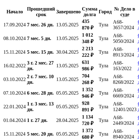
Прошедший
Сумма
№ Дело в
Начало
Завершено
Город
срок
долга
суде
435
А68-
17.09.2024
7 мес. 26 дн.
13.05.2025
Тула
3657/2024
870 ₽
1 012
А68-
08.10.2024
7 мес. 5 дн.
13.05.2025
Тула
5050/2024
348 ₽
2 213
А68-
15.11.2024
5 мес. 15 дн.
30.04.2025
Тула
8913/2024
222 ₽
631
3 г. 2 мес. 27
А68-
16.02.2022
13.05.2025
Тула
дн.
163/2022
986 ₽
704
2 г. 7 мес. 10
А68-
03.10.2022
13.05.2025
Тула
дн.
8268/2022
268 ₽
1 352
А68-
07.10.2024
6 мес. 28 дн.
05.05.2025
Тула
6669/2024
946 ₽
928
1 г. 3 мес. 13
А68-
22.01.2024
05.05.2025
Тула
дн.
12401/2023
891 ₽
1 134
А68-
01.04.2024
1 г. 27 дн.
28.04.2025
Тула
2449/2024
720 ₽
1 372
А68-
15.11.2024
5 мес. 20 дн.
05.05.2025
Тула
8940/2024
680 ₽