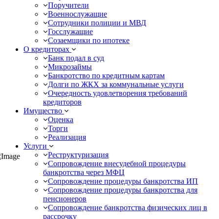
Поручители
Военнослужащие
Сотрудники полиции и МВД
Госслужащие
Созаемщики по ипотеке
О кредиторах
Банк подал в суд
Микрозаймы
Банкротство по кредитным картам
Долги по ЖКХ за коммунальные услуги
Очередность удовлетворения требований
кредиторов
Имущество
Оценка
Торги
Реализация
Услуги
Реструктуризация
Сопровождение внесудебной процедуры
банкротства через МФЦ
Сопровождение процедуры банкротства ИП
Сопровождение процедуры банкротства для
пенсионеров
Сопровождение банкротства физических лиц в
рассрочку