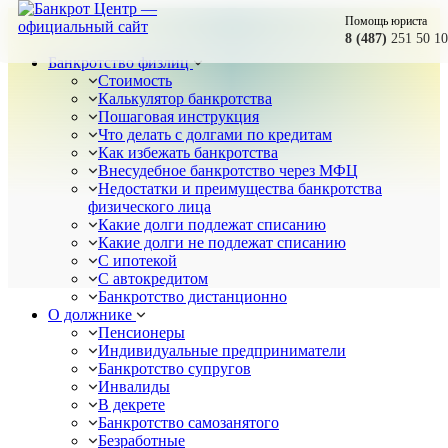
Помощь юриста
8 (487)
251 50 10
Банкротство физлиц
Стоимость
Калькулятор банкротства
Пошаговая инструкция
Что делать с долгами по кредитам
Как избежать банкротства
Внесудебное банкротство через МФЦ
Недостатки и преимущества банкротства
физического лица
Какие долги подлежат списанию
Какие долги не подлежат списанию
С ипотекой
С автокредитом
Банкротство дистанционно
О должнике
Пенсионеры
Индивидуальные предприниматели
Банкротство супругов
Инвалиды
В декрете
Банкротство самозанятого
Безработные