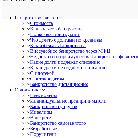
Банкротство физлиц
Стоимость
Калькулятор банкротства
Пошаговая инструкция
Что делать с долгами по кредитам
Как избежать банкротства
Внесудебное банкротство через МФЦ
Недостатки и преимущества банкротства физичес
Какие долги подлежат списанию
Какие долги не подлежат списанию
С ипотекой
С автокредитом
Банкротство дистанционно
О должнике
Пенсионеры
Индивидуальные предприниматели
Банкротство супругов
Инвалиды
В декрете
Банкротство самозанятого
Безработные
Поручители