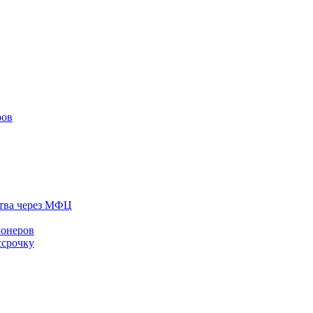
ров
тва через МФЦ
ионеров
ссрочку