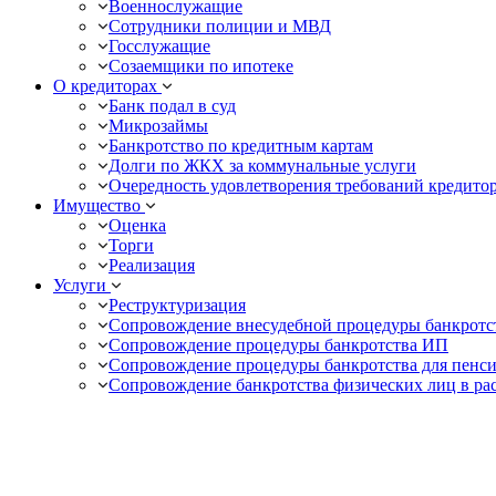
Военнослужащие
Сотрудники полиции и МВД
Госслужащие
Созаемщики по ипотеке
О кредиторах
Банк подал в суд
Микрозаймы
Банкротство по кредитным картам
Долги по ЖКХ за коммунальные услуги
Очередность удовлетворения требований кредито
Имущество
Оценка
Торги
Реализация
Услуги
Реструктуризация
Сопровождение внесудебной процедуры банкротс
Сопровождение процедуры банкротства ИП
Сопровождение процедуры банкротства для пенс
Сопровождение банкротства физических лиц в ра