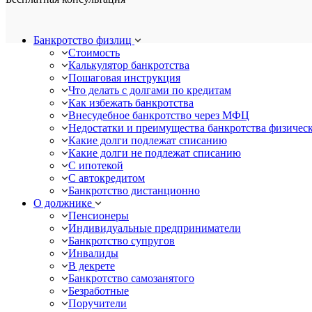
Банкротство физлиц
Стоимость
Калькулятор банкротства
Пошаговая инструкция
Что делать с долгами по кредитам
Как избежать банкротства
Внесудебное банкротство через МФЦ
Недостатки и преимущества банкротства физичес
Какие долги подлежат списанию
Какие долги не подлежат списанию
С ипотекой
С автокредитом
Банкротство дистанционно
О должнике
Пенсионеры
Индивидуальные предприниматели
Банкротство супругов
Инвалиды
В декрете
Банкротство самозанятого
Безработные
Поручители