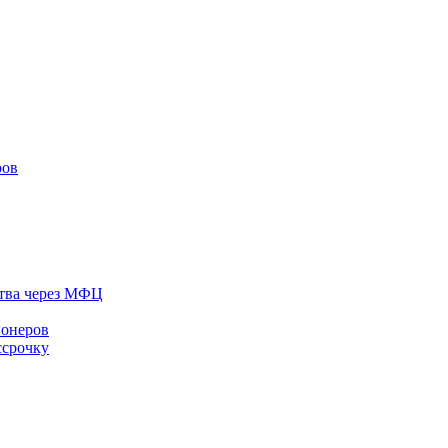
ров
тва через МФЦ
ионеров
ссрочку