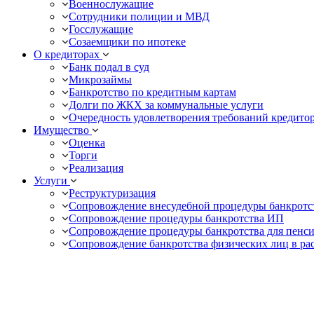
Военнослужащие
Сотрудники полиции и МВД
Госслужащие
Созаемщики по ипотеке
О кредиторах
Банк подал в суд
Микрозаймы
Банкротство по кредитным картам
Долги по ЖКХ за коммунальные услуги
Очередность удовлетворения требований кредито
Имущество
Оценка
Торги
Реализация
Услуги
Реструктуризация
Сопровождение внесудебной процедуры банкротс
Сопровождение процедуры банкротства ИП
Сопровождение процедуры банкротства для пенс
Сопровождение банкротства физических лиц в ра