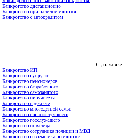
Какие долги списывают при банкротстве
Банкротство дистанционно
Банкротство при наличии ипотеки
Банкротство с автокредитом
О должнике
Банкротство ИП
Банкротство супругов
Банкротство пенсионеров
Банкротство безработного
Банкротство самозанятого
Банкротство поручителя
Банкротство в декрете
Банкротство многодетной семьи
Банкротство военнослужащего
Банкротство госслужащего
Банкротство инвалида
Банкротство сотрудника полиции и МВД
Банкротство созаемщика по ипотеке