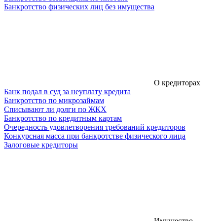
Банкротство физических лиц без имущества
О кредиторах
Банк подал в суд за неуплату кредита
Банкротство по микрозаймам
Списывают ли долги по ЖКХ
Банкротство по кредитным картам
Очередность удовлетворения требований кредиторов
Конкурсная масса при банкротстве физического лица
Залоговые кредиторы
Имущество