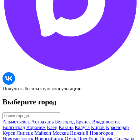
Получить бесплатную консультацию
Выберите город
Альметьевск
Астрахань
Белгород
Брянск
Владивосток
Волгоград
Воронеж
Елец
Казань
Калуга
Киров
Краснодар
Курск
Липецк
Майкоп
Москва
Нижний Новогород
Новомосковск
Новосибирск
Омск
Оренбург
Пермь
Салехард