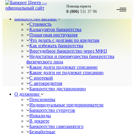
Помощь юриста
8 (800)
511 37 96
Банкротство физлиц
Стоимость
Калькулятор банкротства
Пошаговая инструкция
Что делать с долгами по кредитам
Как избежать банкротства
Внесудебное банкротство через МФЦ
Недостатки и преимущества банкротства
физического лица
Какие долги подлежат списанию
Какие долги не подлежат списанию
С ипотекой
С автокредитом
Банкротство дистанционно
О должнике
Пенсионеры
Индивидуальные предприниматели
Банкротство супругов
Инвалиды
В декрете
Банкротство самозанятого
Безработные