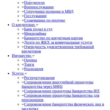
Поручители
Военнослужащие
Сотрудники полиции и МВД
Госслужащие
Созаемщики по ипотеке
О кредиторах
Банк подал в суд
Микрозаймы
Банкротство по кредитным картам
Долги по ЖКХ за коммунальные услуги
Очередность удовлетворения требований
кредиторов
Имущество
Оценка
Торги
Реализация
Услуги
Реструктуризация
Сопровождение внесудебной процедуры
банкротства через МФЦ
Сопровождение процедуры банкротства ИП
Сопровождение процедуры банкротства для
пенсионеров
Сопровождение банкротства физических лиц в
рассрочку