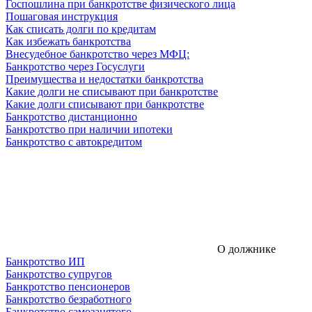
Госпошлина при банкротстве физического лица
Пошаговая инструкция
Как списать долги по кредитам
Как избежать банкротства
Внесудебное банкротство через МФЦ:
Банкротство через Госуслуги
Преимущества и недостатки банкротства
Какие долги не списывают при банкротстве
Какие долги списывают при банкротстве
Банкротство дистанционно
Банкротство при наличии ипотеки
Банкротство с автокредитом
О должнике
Банкротство ИП
Банкротство супругов
Банкротство пенсионеров
Банкротство безработного
Банкротство самозанятого