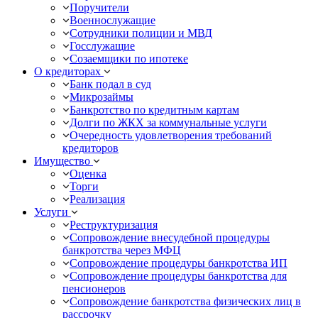
Поручители
Военнослужащие
Сотрудники полиции и МВД
Госслужащие
Созаемщики по ипотеке
О кредиторах
Банк подал в суд
Микрозаймы
Банкротство по кредитным картам
Долги по ЖКХ за коммунальные услуги
Очередность удовлетворения требований
кредиторов
Имущество
Оценка
Торги
Реализация
Услуги
Реструктуризация
Сопровождение внесудебной процедуры
банкротства через МФЦ
Сопровождение процедуры банкротства ИП
Сопровождение процедуры банкротства для
пенсионеров
Сопровождение банкротства физических лиц в
рассрочку