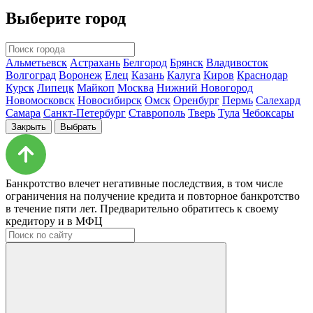
Выберите город
Альметьевск
Астрахань
Белгород
Брянск
Владивосток
Волгоград
Воронеж
Елец
Казань
Калуга
Киров
Краснодар
Курск
Липецк
Майкоп
Москва
Нижний Новогород
Новомосковск
Новосибирск
Омск
Оренбург
Пермь
Салехард
Самара
Санкт-Петербург
Ставрополь
Тверь
Тула
Чебоксары
Закрыть
Выбрать
Банкротство влечет негативные последствия, в том числе
ограничения на получение кредита и повторное банкротство
в течение пяти лет. Предварительно обратитесь к своему
кредитору и в МФЦ