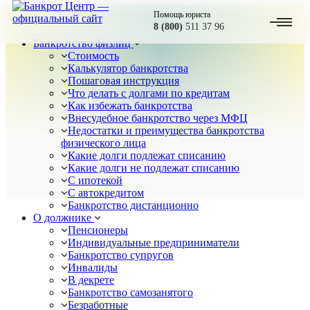
Помощь юриста
8 (800)
511 37 96
Банкротство физлиц
Стоимость
Калькулятор банкротства
Пошаговая инструкция
Что делать с долгами по кредитам
Как избежать банкротства
Внесудебное банкротство через МФЦ
Недостатки и преимущества банкротства
физического лица
Какие долги подлежат списанию
Какие долги не подлежат списанию
С ипотекой
С автокредитом
Банкротство дистанционно
О должнике
Пенсионеры
Индивидуальные предприниматели
Банкротство супругов
Инвалиды
В декрете
Банкротство самозанятого
Безработные