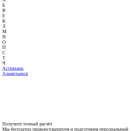
Б
В
Е
К
Л
М
Н
О
П
С
Т
Ч
Астрахань
Альметьевск
Получите точный расчёт
Мы бесплатно проконсультируем и подготовим персональный