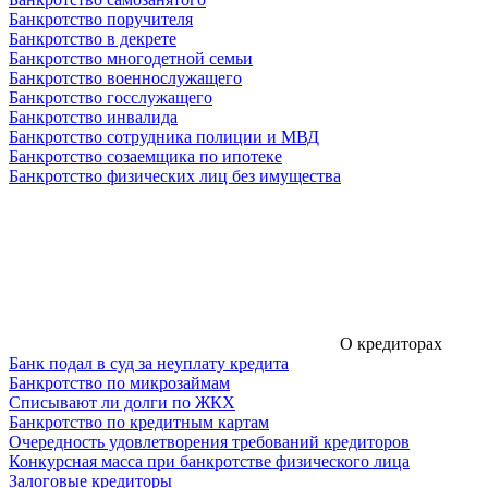
Банкротство поручителя
Банкротство в декрете
Банкротство многодетной семьи
Банкротство военнослужащего
Банкротство госслужащего
Банкротство инвалида
Банкротство сотрудника полиции и МВД
Банкротство созаемщика по ипотеке
Банкротство физических лиц без имущества
О кредиторах
Банк подал в суд за неуплату кредита
Банкротство по микрозаймам
Списывают ли долги по ЖКХ
Банкротство по кредитным картам
Очередность удовлетворения требований кредиторов
Конкурсная масса при банкротстве физического лица
Залоговые кредиторы