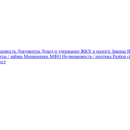
тоимость
Документы
Доход и удержание
ЖКХ и налоги
Законы
И
иты / займы
Мошенники
МФО
Недвижимость / ипотека
Разбор 
ист