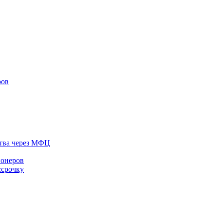
ров
тва через МФЦ
ионеров
ссрочку