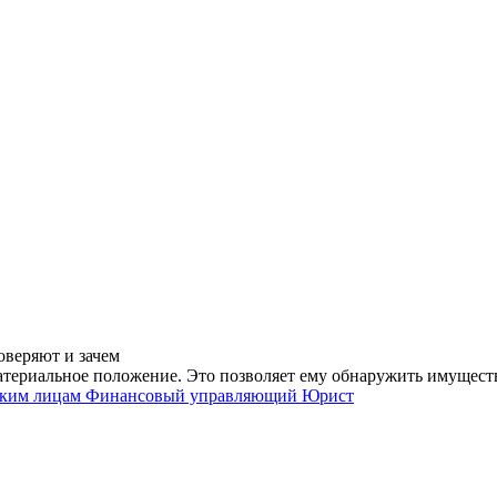
оверяют и зачем
ериальное положение. Это позволяет ему обнаружить имущество
ким лицам
Финансовый управляющий
Юрист