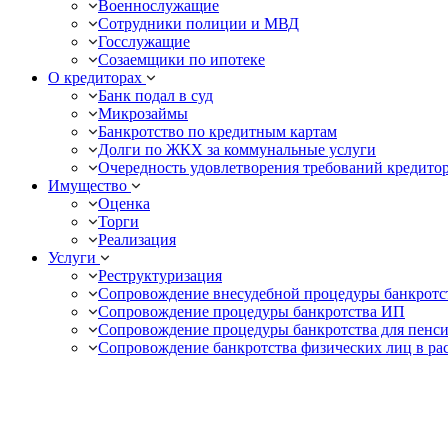
Военнослужащие
Сотрудники полиции и МВД
Госслужащие
Созаемщики по ипотеке
О кредиторах
Банк подал в суд
Микрозаймы
Банкротство по кредитным картам
Долги по ЖКХ за коммунальные услуги
Очередность удовлетворения требований кредито
Имущество
Оценка
Торги
Реализация
Услуги
Реструктуризация
Сопровождение внесудебной процедуры банкротс
Сопровождение процедуры банкротства ИП
Сопровождение процедуры банкротства для пенс
Сопровождение банкротства физических лиц в ра