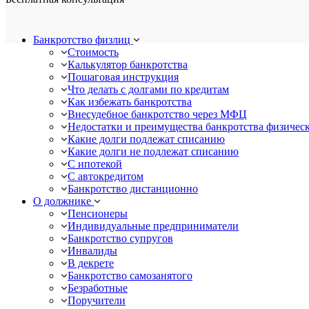
Банкротство физлиц
Стоимость
Калькулятор банкротства
Пошаговая инструкция
Что делать с долгами по кредитам
Как избежать банкротства
Внесудебное банкротство через МФЦ
Недостатки и преимущества банкротства физичес
Какие долги подлежат списанию
Какие долги не подлежат списанию
С ипотекой
С автокредитом
Банкротство дистанционно
О должнике
Пенсионеры
Индивидуальные предприниматели
Банкротство супругов
Инвалиды
В декрете
Банкротство самозанятого
Безработные
Поручители