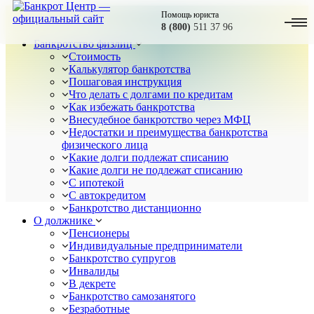
Помощь юриста
8 (800)
511 37 96
Банкротство физлиц
Стоимость
Калькулятор банкротства
Пошаговая инструкция
Что делать с долгами по кредитам
Как избежать банкротства
Внесудебное банкротство через МФЦ
Недостатки и преимущества банкротства
физического лица
Какие долги подлежат списанию
Какие долги не подлежат списанию
С ипотекой
С автокредитом
Банкротство дистанционно
О должнике
Пенсионеры
Индивидуальные предприниматели
Банкротство супругов
Инвалиды
В декрете
Банкротство самозанятого
Безработные