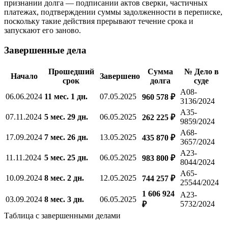
признании долга — подписании актов сверки, частичных
платежах, подтверждении суммы задолженности в переписке,
поскольку такие действия прерывают течение срока и
запускают его заново.
Завершенные дела
Прошедший
Сумма
№ Дело в
Начало
Завершено
срок
долга
суде
А08-
06.06.2024
11 мес. 1 дн.
07.05.2025
960 578 ₽
3136/2024
А35-
07.11.2024
5 мес. 29 дн.
06.05.2025
262 225 ₽
9859/2024
А68-
17.09.2024
7 мес. 26 дн.
13.05.2025
435 870 ₽
3657/2024
А23-
11.11.2024
5 мес. 25 дн.
06.05.2025
983 800 ₽
8044/2024
А65-
10.09.2024
8 мес. 2 дн.
12.05.2025
744 257 ₽
25544/2024
1 606 924
А23-
03.09.2024
8 мес. 3 дн.
06.05.2025
5732/2024
₽
Таблица с завершенными делами