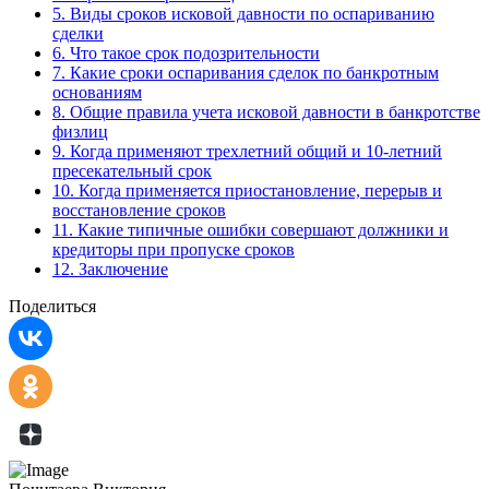
5.
Виды сроков исковой давности по оспариванию
сделки
6.
Что такое срок подозрительности
7.
Какие сроки оспаривания сделок по банкротным
основаниям
8.
Общие правила учета исковой давности в банкротстве
физлиц
9.
Когда применяют трехлетний общий и 10-летний
пресекательный срок
10.
Когда применяется приостановление, перерыв и
восстановление сроков
11.
Какие типичные ошибки совершают должники и
кредиторы при пропуске сроков
12.
Заключение
Поделиться