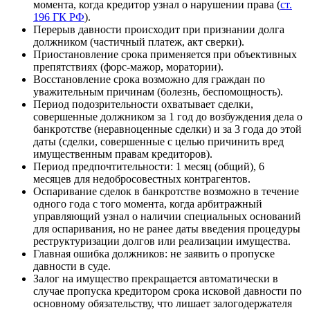
момента, когда кредитор узнал о нарушении права (
ст.
196 ГК РФ
).
Перерыв давности происходит при признании долга
должником (частичный платеж, акт сверки).
Приостановление срока применяется при объективных
препятствиях (форс-мажор, моратории).
Восстановление срока возможно для граждан по
уважительным причинам (болезнь, беспомощность).
Период подозрительности охватывает сделки,
совершенные должником за 1 год до возбуждения дела о
банкротстве (неравноценные сделки) и за 3 года до этой
даты (сделки, совершенные с целью причинить вред
имущественным правам кредиторов).
Период предпочтительности: 1 месяц (общий), 6
месяцев для недобросовестных контрагентов.
Оспаривание сделок в банкротстве возможно в течение
одного года с того момента, когда арбитражный
управляющий узнал о наличии специальных оснований
для оспаривания, но не ранее даты введения процедуры
реструктуризации долгов или реализации имущества.
Главная ошибка должников: не заявить о пропуске
давности в суде.
Залог на имущество прекращается автоматически в
случае пропуска кредитором срока исковой давности по
основному обязательству, что лишает залогодержателя