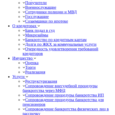
Поручители
Военнослужащие
Сотрудники полиции и МВД
Госслужащие
Созаемщики по ипотеке
О кредиторах
Банк подал в суд
Микрозаймы
Банкротство по кредитным картам
Долги по ЖКХ за коммунальные услуги
Очередность удовлетворения требований
кредиторов
Имущество
Оценка
Торги
Реализация
Услуги
Реструктуризация
Сопровождение внесудебной процедуры
банкротства через МФЦ
Сопровождение процедуры банкротства ИП
Сопровождение процедуры банкротства для
пенсионеров
Сопровождение банкротства физических лиц в
рассрочку