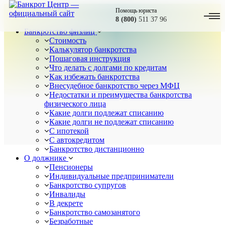
Помощь юриста
8 (800)
511 37 96
Банкротство физлиц
Стоимость
Калькулятор банкротства
Пошаговая инструкция
Что делать с долгами по кредитам
Как избежать банкротства
Внесудебное банкротство через МФЦ
Недостатки и преимущества банкротства
физического лица
Какие долги подлежат списанию
Какие долги не подлежат списанию
С ипотекой
С автокредитом
Банкротство дистанционно
О должнике
Пенсионеры
Индивидуальные предприниматели
Банкротство супругов
Инвалиды
В декрете
Банкротство самозанятого
Безработные