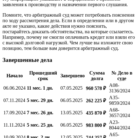
заявления к производству и назначении первого слушания.
Помните, что арбитражный суд может потребовать пояснения
по ходу рассмотрения дела. Если в определении или в другом
акте не указано, какие действия нужно пояснить,
постарайтесь доказать обстоятельства, на которые ссылаетесь.
Например, почему не смогли оплачивать кредит или взяли его
с высокой долговой нагрузкой. Чем лучше вы изложите свою
позицию, тем больше вам доверится арбитражный суд.
Завершенные дела
Прошедший
Сумма
№ Дело в
Начало
Завершено
срок
долга
суде
А08-
06.06.2024
11 мес. 1 дн.
07.05.2025
960 578 ₽
3136/2024
А35-
07.11.2024
5 мес. 29 дн.
06.05.2025
262 225 ₽
9859/2024
А68-
17.09.2024
7 мес. 26 дн.
13.05.2025
435 870 ₽
3657/2024
А23-
11.11.2024
5 мес. 25 дн.
06.05.2025
983 800 ₽
8044/2024
А65-
10.09.2024
8 мес. 2 дн.
12.05.2025
744 257 ₽