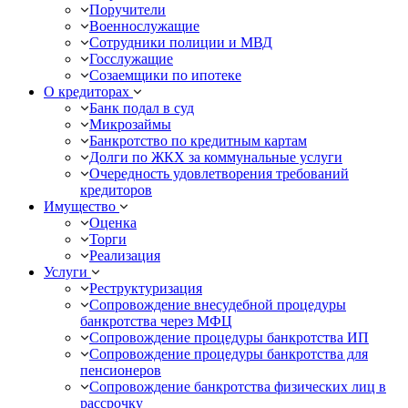
Поручители
Военнослужащие
Сотрудники полиции и МВД
Госслужащие
Созаемщики по ипотеке
О кредиторах
Банк подал в суд
Микрозаймы
Банкротство по кредитным картам
Долги по ЖКХ за коммунальные услуги
Очередность удовлетворения требований
кредиторов
Имущество
Оценка
Торги
Реализация
Услуги
Реструктуризация
Сопровождение внесудебной процедуры
банкротства через МФЦ
Сопровождение процедуры банкротства ИП
Сопровождение процедуры банкротства для
пенсионеров
Сопровождение банкротства физических лиц в
рассрочку