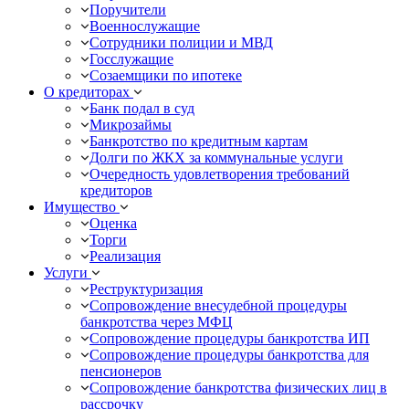
Поручители
Военнослужащие
Сотрудники полиции и МВД
Госслужащие
Созаемщики по ипотеке
О кредиторах
Банк подал в суд
Микрозаймы
Банкротство по кредитным картам
Долги по ЖКХ за коммунальные услуги
Очередность удовлетворения требований
кредиторов
Имущество
Оценка
Торги
Реализация
Услуги
Реструктуризация
Сопровождение внесудебной процедуры
банкротства через МФЦ
Сопровождение процедуры банкротства ИП
Сопровождение процедуры банкротства для
пенсионеров
Сопровождение банкротства физических лиц в
рассрочку