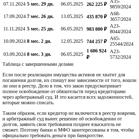
А35-
07.11.2024
5 мес. 29 дн.
06.05.2025
262 225 ₽
9859/2024
А68-
17.09.2024
7 мес. 26 дн.
13.05.2025
435 870 ₽
3657/2024
А23-
11.11.2024
5 мес. 25 дн.
06.05.2025
983 800 ₽
8044/2024
А65-
10.09.2024
8 мес. 2 дн.
12.05.2025
744 257 ₽
25544/2024
1 606 924
А23-
03.09.2024
8 мес. 3 дн.
06.05.2025
5732/2024
₽
Таблица с завершенными делами
Если после реализации имущества активов не хватит для
погашения долгов, их спишут вне зависимости от того, вошли
ли они в реестр. Дело в том, что закон предусматривает
полное освобождение от обязательств перед кредиторами
через арбитражный суд. И это касается всех задолженностей,
которые можно списать.
Таким образом, если кредитор не включится в реестр вовремя,
и арбитражный суд вынес решение об освобождении от
долгов, заявить свои требования позднее взыскатель не
сможет. Поэтому банки и МФО заинтересованы в том, чтобы
официально требовать деньги при банкротстве.