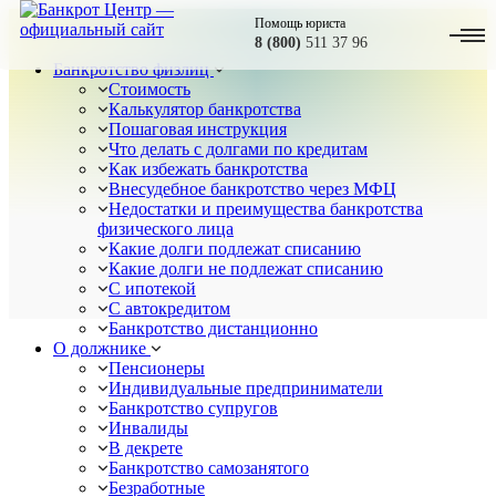
Помощь юриста
8 (800)
511 37 96
Банкротство физлиц
Стоимость
Калькулятор банкротства
Пошаговая инструкция
Что делать с долгами по кредитам
Как избежать банкротства
Внесудебное банкротство через МФЦ
Недостатки и преимущества банкротства
физического лица
Какие долги подлежат списанию
Какие долги не подлежат списанию
С ипотекой
С автокредитом
Банкротство дистанционно
О должнике
Пенсионеры
Индивидуальные предприниматели
Банкротство супругов
Инвалиды
В декрете
Банкротство самозанятого
Безработные