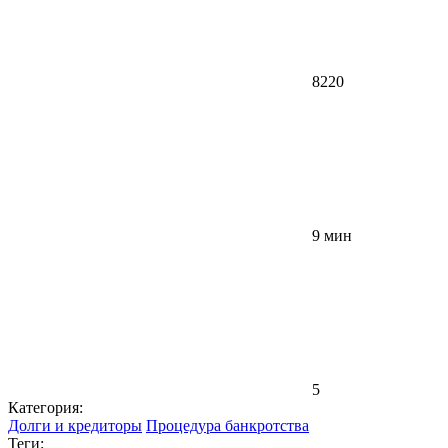
8220
9 мин
5
Категория:
Долги и кредиторы
Процедура банкротства
Теги: