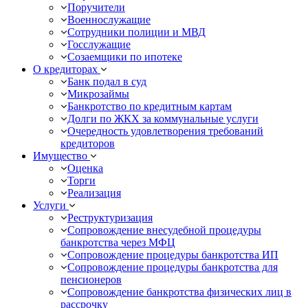
Поручители
Военнослужащие
Сотрудники полиции и МВД
Госслужащие
Созаемщики по ипотеке
О кредиторах
Банк подал в суд
Микрозаймы
Банкротство по кредитным картам
Долги по ЖКХ за коммунальные услуги
Очередность удовлетворения требований
кредиторов
Имущество
Оценка
Торги
Реализация
Услуги
Реструктуризация
Сопровождение внесудебной процедуры
банкротства через МФЦ
Сопровождение процедуры банкротства ИП
Сопровождение процедуры банкротства для
пенсионеров
Сопровождение банкротства физических лиц в
рассрочку