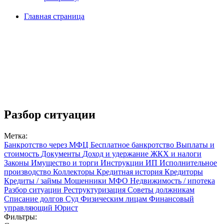
Главная страница
Разбор ситуации
Метка:
Банкротство через МФЦ
Бесплатное банкротство
Выплаты и
стоимость
Документы
Доход и удержание
ЖКХ и налоги
Законы
Имущество и торги
Инструкции
ИП
Исполнительное
производство
Коллекторы
Кредитная история
Кредиторы
Кредиты / займы
Мошенники
МФО
Недвижимость / ипотека
Разбор ситуации
Реструктуризация
Советы должникам
Списание долгов
Суд
Физическим лицам
Финансовый
управляющий
Юрист
Фильтры: