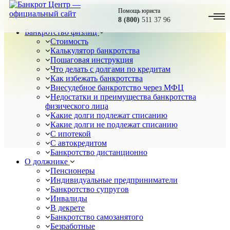
Помощь юриста
8 (800)
511 37 96
Банкротство физлиц
Стоимость
Калькулятор банкротства
Пошаговая инструкция
Что делать с долгами по кредитам
Как избежать банкротства
Внесудебное банкротство через МФЦ
Недостатки и преимущества банкротства
физического лица
Какие долги подлежат списанию
Какие долги не подлежат списанию
С ипотекой
С автокредитом
Банкротство дистанционно
О должнике
Пенсионеры
Индивидуальные предприниматели
Банкротство супругов
Инвалиды
В декрете
Банкротство самозанятого
Безработные