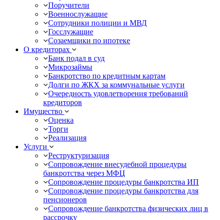
Поручители
Военнослужащие
Сотрудники полиции и МВД
Госслужащие
Созаемщики по ипотеке
О кредиторах
Банк подал в суд
Микрозаймы
Банкротство по кредитным картам
Долги по ЖКХ за коммунальные услуги
Очередность удовлетворения требований
кредиторов
Имущество
Оценка
Торги
Реализация
Услуги
Реструктуризация
Сопровождение внесудебной процедуры
банкротства через МФЦ
Сопровождение процедуры банкротства ИП
Сопровождение процедуры банкротства для
пенсионеров
Сопровождение банкротства физических лиц в
рассрочку