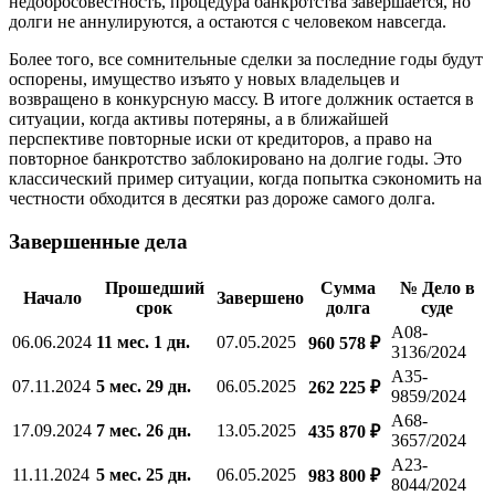
недобросовестность, процедура банкротства завершается, но
долги не аннулируются, а остаются с человеком навсегда.
Более того, все сомнительные сделки за последние годы будут
оспорены, имущество изъято у новых владельцев и
возвращено в конкурсную массу. В итоге должник остается в
ситуации, когда активы потеряны, а в ближайшей
перспективе повторные иски от кредиторов, а право на
повторное банкротство заблокировано на долгие годы. Это
классический пример ситуации, когда попытка сэкономить на
честности обходится в десятки раз дороже самого долга.
Завершенные дела
Прошедший
Сумма
№ Дело в
Начало
Завершено
срок
долга
суде
А08-
06.06.2024
11 мес. 1 дн.
07.05.2025
960 578 ₽
3136/2024
А35-
07.11.2024
5 мес. 29 дн.
06.05.2025
262 225 ₽
9859/2024
А68-
17.09.2024
7 мес. 26 дн.
13.05.2025
435 870 ₽
3657/2024
А23-
11.11.2024
5 мес. 25 дн.
06.05.2025
983 800 ₽
8044/2024