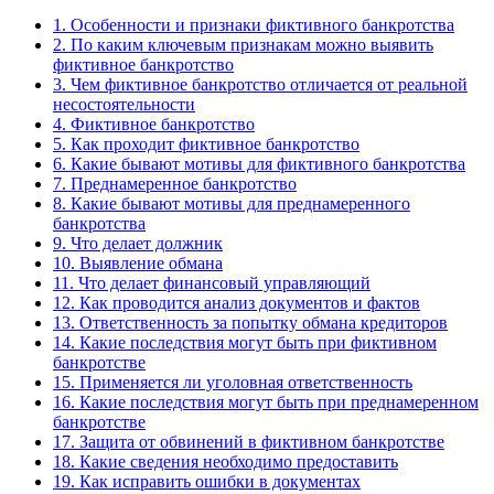
1.
Особенности и признаки фиктивного банкротства
2.
По каким ключевым признакам можно выявить
фиктивное банкротство
3.
Чем фиктивное банкротство отличается от реальной
несостоятельности
4.
Фиктивное банкротство
5.
Как проходит фиктивное банкротство
6.
Какие бывают мотивы для фиктивного банкротства
7.
Преднамеренное банкротство
8.
Какие бывают мотивы для преднамеренного
банкротства
9.
Что делает должник
10.
Выявление обмана
11.
Что делает финансовый управляющий
12.
Как проводится анализ документов и фактов
13.
Ответственность за попытку обмана кредиторов
14.
Какие последствия могут быть при фиктивном
банкротстве
15.
Применяется ли уголовная ответственность
16.
Какие последствия могут быть при преднамеренном
банкротстве
17.
Защита от обвинений в фиктивном банкротстве
18.
Какие сведения необходимо предоставить
19.
Как исправить ошибки в документах