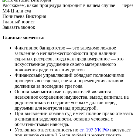
Расскажем, какая процедура подходит в вашем случае — через
МФЦ или суд
Почитаева Виктория
Главный юрист
Заказать звонок
Главные моменты:
Фиктивное банкротство — это заведомо ложное
заявление о неплатежеспособности при наличии
скрытых ресурсов, тогда как преднамеренное — это
искусственное ухудшение своего материального
положения ради списания долгов.
Финансовый управляющий обладает полномочиями
проверять все сделки, счета и перемещения активов
должника за последние три года.
Основными мотивами нарушителей являются
незаконное сохранение имущества, вывод капитала на
родственников и создание «серых» долгов перед
друзьями для контроля над процедурой.
При выявлении обмана суд имеет полное право отказать
в списании задолженности, оставив человека с
обязательствами навсегда.
Уголовная ответственность по
ст. 197 УК РФ
наступает
при ущербе свыше 3,5 млн рублей и может грозить