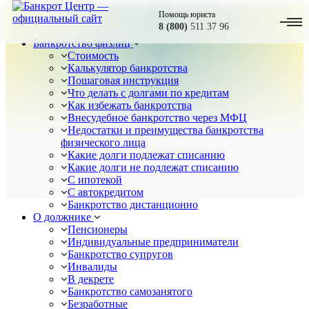
Помощь юриста
8 (800)
511 37 96
Банкротство физлиц
Стоимость
Калькулятор банкротства
Пошаговая инструкция
Что делать с долгами по кредитам
Как избежать банкротства
Внесудебное банкротство через МФЦ
Недостатки и преимущества банкротства
физического лица
Какие долги подлежат списанию
Какие долги не подлежат списанию
С ипотекой
С автокредитом
Банкротство дистанционно
О должнике
Пенсионеры
Индивидуальные предприниматели
Банкротство супругов
Инвалиды
В декрете
Банкротство самозанятого
Безработные