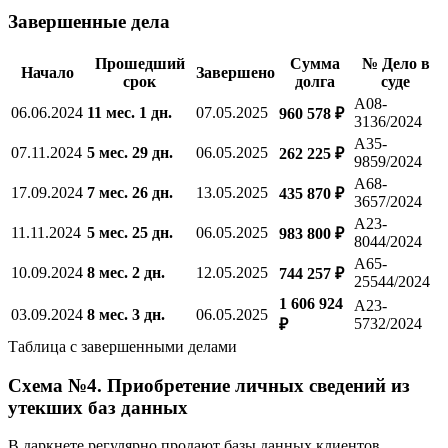
Завершенные дела
Прошедший
Сумма
№ Дело в
Начало
Завершено
срок
долга
суде
А08-
06.06.2024
11 мес. 1 дн.
07.05.2025
960 578 ₽
3136/2024
А35-
07.11.2024
5 мес. 29 дн.
06.05.2025
262 225 ₽
9859/2024
А68-
17.09.2024
7 мес. 26 дн.
13.05.2025
435 870 ₽
3657/2024
А23-
11.11.2024
5 мес. 25 дн.
06.05.2025
983 800 ₽
8044/2024
А65-
10.09.2024
8 мес. 2 дн.
12.05.2025
744 257 ₽
25544/2024
1 606 924
А23-
03.09.2024
8 мес. 3 дн.
06.05.2025
5732/2024
₽
Таблица с завершенными делами
Схема №4. Приобретение личных сведений из
утекших баз данных
В даркнете регулярно продают базы данных клиентов