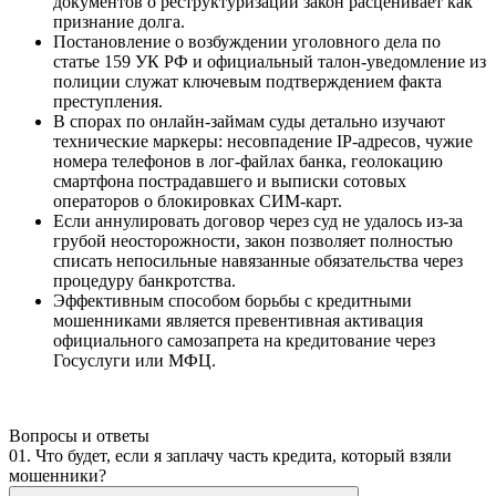
документов о реструктуризации закон расценивает как
признание долга.
Постановление о возбуждении уголовного дела по
статье 159 УК РФ и официальный талон-уведомление из
полиции служат ключевым подтверждением факта
преступления.
В спорах по онлайн-займам суды детально изучают
технические маркеры: несовпадение IP-адресов, чужие
номера телефонов в лог-файлах банка, геолокацию
смартфона пострадавшего и выписки сотовых
операторов о блокировках СИМ-карт.
Если аннулировать договор через суд не удалось из-за
грубой неосторожности, закон позволяет полностью
списать непосильные навязанные обязательства через
процедуру банкротства.
Эффективным способом борьбы с кредитными
мошенниками является превентивная активация
официального самозапрета на кредитование через
Госуслуги или МФЦ.
Вопросы и ответы
01. Что будет, если я заплачу часть кредита, который взяли
мошенники?