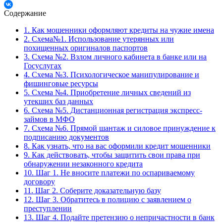
Содержание
1.
Как мошенники оформляют кредиты на чужие имена
2.
Схема№1. Использование утерянных или
похищенных оригиналов паспортов
3.
Схема №2. Взлом личного кабинета в банке или на
Госуслугах
4.
Схема №3. Психологическое манипулирование и
фишинговые ресурсы
5.
Схема №4. Приобретение личных сведений из
утекших баз данных
6.
Схема №5. Дистанционная регистрация экспресс-
займов в МФО
7.
Схема №6. Прямой шантаж и силовое принуждение к
подписанию документов
8.
Как узнать, что на вас оформили кредит мошенники
9.
Как действовать, чтобы защитить свои права при
обнаружении незаконного кредита
10.
Шаг 1. Не вносите платежи по оспариваемому
договору
11.
Шаг 2. Соберите доказательную базу
12.
Шаг 3. Обратитесь в полицию с заявлением о
преступлении
13.
Шаг 4. Подайте претензию о непричастности в банк