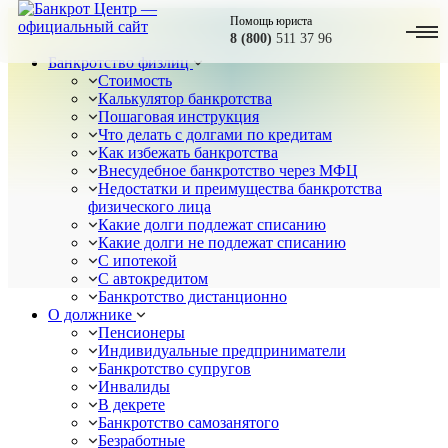
Помощь юриста
8 (800)
511 37 96
Банкротство физлиц
Стоимость
Калькулятор банкротства
Пошаговая инструкция
Что делать с долгами по кредитам
Как избежать банкротства
Внесудебное банкротство через МФЦ
Недостатки и преимущества банкротства
физического лица
Какие долги подлежат списанию
Какие долги не подлежат списанию
С ипотекой
С автокредитом
Банкротство дистанционно
О должнике
Пенсионеры
Индивидуальные предприниматели
Банкротство супругов
Инвалиды
В декрете
Банкротство самозанятого
Безработные