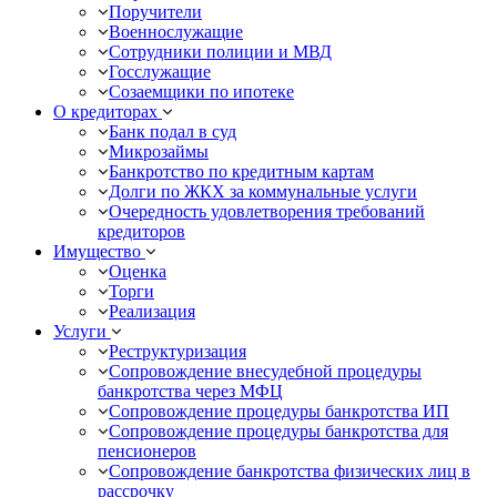
Поручители
Военнослужащие
Сотрудники полиции и МВД
Госслужащие
Созаемщики по ипотеке
О кредиторах
Банк подал в суд
Микрозаймы
Банкротство по кредитным картам
Долги по ЖКХ за коммунальные услуги
Очередность удовлетворения требований
кредиторов
Имущество
Оценка
Торги
Реализация
Услуги
Реструктуризация
Сопровождение внесудебной процедуры
банкротства через МФЦ
Сопровождение процедуры банкротства ИП
Сопровождение процедуры банкротства для
пенсионеров
Сопровождение банкротства физических лиц в
рассрочку