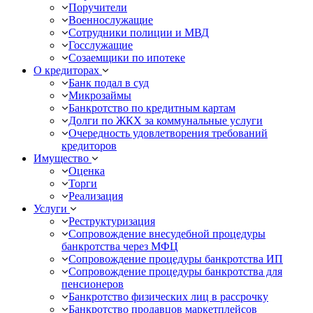
Поручители
Военнослужащие
Сотрудники полиции и МВД
Госслужащие
Созаемщики по ипотеке
О кредиторах
Банк подал в суд
Микрозаймы
Банкротство по кредитным картам
Долги по ЖКХ за коммунальные услуги
Очередность удовлетворения требований
кредиторов
Имущество
Оценка
Торги
Реализация
Услуги
Реструктуризация
Сопровождение внесудебной процедуры
банкротства через МФЦ
Сопровождение процедуры банкротства ИП
Сопровождение процедуры банкротства для
пенсионеров
Банкротство физических лиц в рассрочку
Банкротство продавцов маркетплейсов