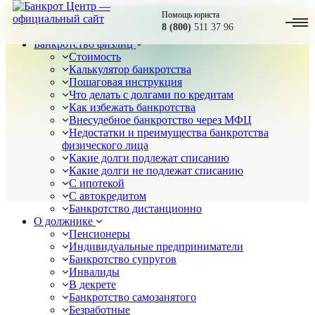
Помощь юриста
8 (800)
511 37 96
Банкротство физлиц
Стоимость
Калькулятор банкротства
Пошаговая инструкция
Что делать с долгами по кредитам
Как избежать банкротства
Внесудебное банкротство через МФЦ
Недостатки и преимущества банкротства
физического лица
Какие долги подлежат списанию
Какие долги не подлежат списанию
С ипотекой
С автокредитом
Банкротство дистанционно
О должнике
Пенсионеры
Индивидуальные предприниматели
Банкротство супругов
Инвалиды
В декрете
Банкротство самозанятого
Безработные