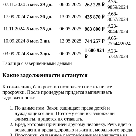
А35-
07.11.2024
5 мес. 29 дн.
06.05.2025
262 225 ₽
9859/2024
А68-
17.09.2024
7 мес. 26 дн.
13.05.2025
435 870 ₽
3657/2024
А23-
11.11.2024
5 мес. 25 дн.
06.05.2025
983 800 ₽
8044/2024
А65-
10.09.2024
8 мес. 2 дн.
12.05.2025
744 257 ₽
25544/2024
1 606 924
А23-
03.09.2024
8 мес. 3 дн.
06.05.2025
5732/2024
₽
Таблица с завершенными делами
Какие задолженности останутся
К сожалению, банкротство позволяет списать не все
просрочки. После процедуры придется выплачивать
задолженности:
По алиментам. Закон защищает права детей и
нуждающихся лиц. Поэтому если вы задолжали
алименты, придется их отдавать.
Вред, который причинен другому человеку. Речь идет о
возмещении вреда здоровью и жизни, морального вреда.
Просрочки, связанные с истребованием имущества из