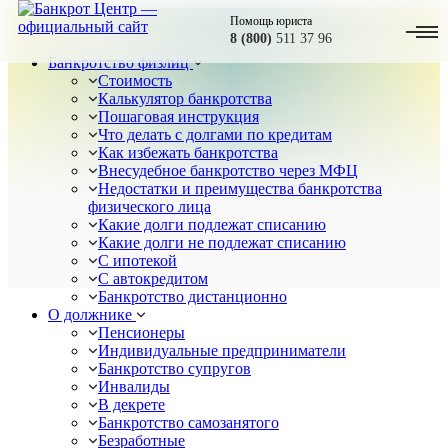
Помощь юриста
8 (800)
511 37 96
Банкротство физлиц
Стоимость
Калькулятор банкротства
Пошаговая инструкция
Что делать с долгами по кредитам
Как избежать банкротства
Внесудебное банкротство через МФЦ
Недостатки и преимущества банкротства
физического лица
Какие долги подлежат списанию
Какие долги не подлежат списанию
С ипотекой
С автокредитом
Банкротство дистанционно
О должнике
Пенсионеры
Индивидуальные предприниматели
Банкротство супругов
Инвалиды
В декрете
Банкротство самозанятого
Безработные