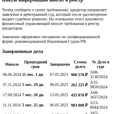
Чтобы сообщить о своих требованиях, кредитор направляет
заявление в арбитражный суд, который после рассмотрения
выдает судебное решение. На основании этого документа
финансовый управляющий вносит требования в реестр
кредиторов.
Заявление оформляют письменно по унифицированной
форме, рекомендованной Верховным Судом РФ.
Завершенные дела
Прошедший
Сумма
№ Дело в
Начало
Завершено
срок
долга
суде
А08-
06.06.2024
11 мес. 1 дн.
07.05.2025
960 578 ₽
3136/2024
А35-
07.11.2024
5 мес. 29 дн.
06.05.2025
262 225 ₽
9859/2024
А68-
17.09.2024
7 мес. 26 дн.
13.05.2025
435 870 ₽
3657/2024
А23-
11.11.2024
5 мес. 25 дн.
06.05.2025
983 800 ₽
8044/2024
А65-