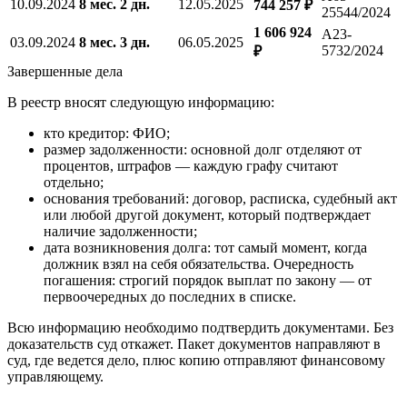
10.09.2024
8 мес. 2 дн.
12.05.2025
744 257 ₽
25544/2024
1 606 924
А23-
03.09.2024
8 мес. 3 дн.
06.05.2025
5732/2024
₽
Завершенные дела
В реестр вносят следующую информацию:
кто кредитор: ФИО;
размер задолженности: основной долг отделяют от
процентов, штрафов — каждую графу считают
отдельно;
основания требований: договор, расписка, судебный акт
или любой другой документ, который подтверждает
наличие задолженности;
дата возникновения долга: тот самый момент, когда
должник взял на себя обязательства. Очередность
погашения: строгий порядок выплат по закону — от
первоочередных до последних в списке.
Всю информацию необходимо подтвердить документами. Без
доказательств суд откажет. Пакет документов направляют в
суд, где ведется дело, плюс копию отправляют финансовому
управляющему.