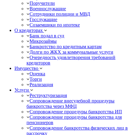
Поручители
Военнослужащие
Сотрудники полиции и МВД
Госслужащие
Созаемщики по ипотеке
О кредиторах
Банк подал в суд
Микрозаймы
Банкротство по кредитным картам
Долги по ЖКХ за коммунальные услуги
Очередность удовлетворения требований
кредиторов
Имущество
Оценка
Торги
Реализация
Услуги
Реструктуризация
Сопровождение внесудебной процедуры
банкротства через МФЦ
Сопровождение процедуры банкротства ИП
Сопровождение процедуры банкротства для
пенсионеров
Сопровождение банкротства физических лиц в
рассрочку