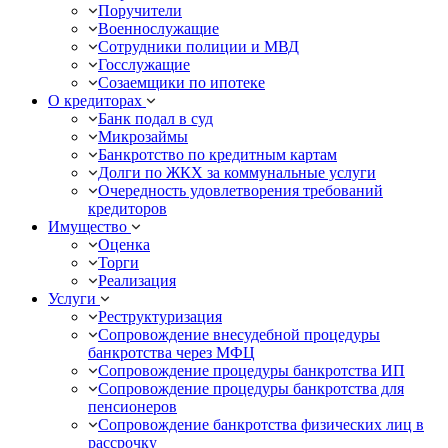
Поручители
Военнослужащие
Сотрудники полиции и МВД
Госслужащие
Созаемщики по ипотеке
О кредиторах
Банк подал в суд
Микрозаймы
Банкротство по кредитным картам
Долги по ЖКХ за коммунальные услуги
Очередность удовлетворения требований
кредиторов
Имущество
Оценка
Торги
Реализация
Услуги
Реструктуризация
Сопровождение внесудебной процедуры
банкротства через МФЦ
Сопровождение процедуры банкротства ИП
Сопровождение процедуры банкротства для
пенсионеров
Сопровождение банкротства физических лиц в
рассрочку