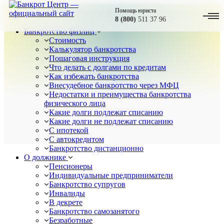
Помощь юриста
8 (800)
511 37 96
Банкротство физлиц
Стоимость
Калькулятор банкротства
Пошаговая инструкция
Что делать с долгами по кредитам
Как избежать банкротства
Внесудебное банкротство через МФЦ
Недостатки и преимущества банкротства
физического лица
Какие долги подлежат списанию
Какие долги не подлежат списанию
С ипотекой
С автокредитом
Банкротство дистанционно
О должнике
Пенсионеры
Индивидуальные предприниматели
Банкротство супругов
Инвалиды
В декрете
Банкротство самозанятого
Безработные