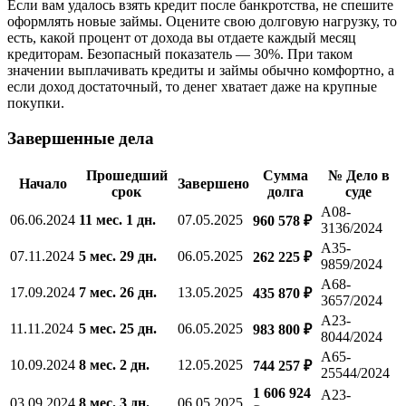
Если вам удалось взять кредит после банкротства, не спешите
оформлять новые займы. Оцените свою долговую нагрузку, то
есть, какой процент от дохода вы отдаете каждый месяц
кредиторам. Безопасный показатель — 30%. При таком
значении выплачивать кредиты и займы обычно комфортно, а
если доход достаточный, то денег хватает даже на крупные
покупки.
Завершенные дела
Прошедший
Сумма
№ Дело в
Начало
Завершено
срок
долга
суде
А08-
06.06.2024
11 мес. 1 дн.
07.05.2025
960 578 ₽
3136/2024
А35-
07.11.2024
5 мес. 29 дн.
06.05.2025
262 225 ₽
9859/2024
А68-
17.09.2024
7 мес. 26 дн.
13.05.2025
435 870 ₽
3657/2024
А23-
11.11.2024
5 мес. 25 дн.
06.05.2025
983 800 ₽
8044/2024
А65-
10.09.2024
8 мес. 2 дн.
12.05.2025
744 257 ₽
25544/2024
1 606 924
А23-
03.09.2024
8 мес. 3 дн.
06.05.2025