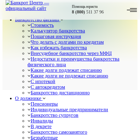
Помощь юриста
8 (800)
511 37 96
Банкротство физлиц
Стоимость
Калькулятор банкротства
Пошаговая инструкция
Что делать с долгами по кредитам
Как избежать банкротства
Внесудебное банкротство через МФЦ
Недостатки и преимущества банкротства
физического лица
Какие долги подлежат списанию
Какие долги не подлежат списанию
С ипотекой
С автокредитом
Банкротство дистанционно
О должнике
Пенсионеры
Индивидуальные предприниматели
Банкротство супругов
Инвалиды
В декрете
Банкротство самозанятого
Безработные