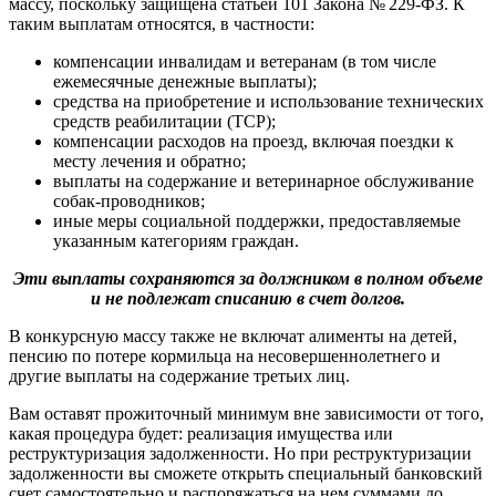
массу, поскольку защищена статьей 101 Закона № 229-ФЗ. К
таким выплатам относятся, в частности:
компенсации инвалидам и ветеранам (в том числе
ежемесячные денежные выплаты);
средства на приобретение и использование технических
средств реабилитации (ТСР);
компенсации расходов на проезд, включая поездки к
месту лечения и обратно;
выплаты на содержание и ветеринарное обслуживание
собак‑проводников;
иные меры социальной поддержки, предоставляемые
указанным категориям граждан.
Эти выплаты сохраняются за должником в полном объеме
и не подлежат списанию в счет долгов.
В конкурсную массу также не включат алименты на детей,
пенсию по потере кормильца на несовершеннолетнего и
другие выплаты на содержание третьих лиц.
Вам оставят прожиточный минимум вне зависимости от того,
какая процедура будет: реализация имущества или
реструктуризация задолженности. Но при реструктуризации
задолженности вы сможете открыть специальный банковский
счет самостоятельно и распоряжаться на нем суммами до