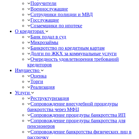
Поручители
Военнослужащие
Сотрудники полиции и МВД
Госслужащие
Созаемщики по ипотеке
О кредиторах
Банк подал в суд
Микрозаймы
Банкротство по кредитным картам
Долги по ЖКХ за коммунальные услуги
Очередность удовлетворения требований
кредиторов
Имущество
Оценка
Торги
Реализация
Услуги
Реструктуризация
Сопровождение внесудебной процедуры
банкротства через МФЦ
Сопровождение процедуры банкротства ИП
Сопровождение процедуры банкротства для
пенсионеров
Сопровождение банкротства физических лиц в
рассрочку