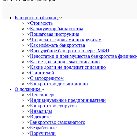
Банкротство физлиц
Стоимость
Калькулятор банкротства
Пошаговая инструкция
Что делать с долгами по кредитам
Как избежать банкротства
Внесудебное банкротство через МФЦ
Недостатки и преимущества банкротства физичес
Какие долги подлежат списанию
Какие долги не подлежат списанию
С ипотекой
С автокредитом
Банкротство дистанционно
О должнике
Пенсионеры
Индивидуальные предприниматели
Банкротство супругов
Инвалиды
В декрете
Банкротство самозанятого
Безработные
Поручители