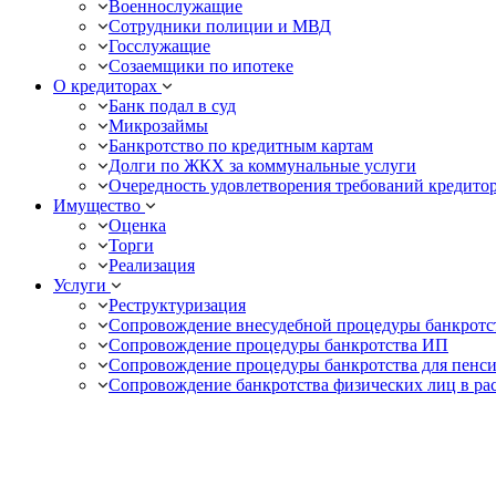
Военнослужащие
Сотрудники полиции и МВД
Госслужащие
Созаемщики по ипотеке
О кредиторах
Банк подал в суд
Микрозаймы
Банкротство по кредитным картам
Долги по ЖКХ за коммунальные услуги
Очередность удовлетворения требований кредито
Имущество
Оценка
Торги
Реализация
Услуги
Реструктуризация
Сопровождение внесудебной процедуры банкротс
Сопровождение процедуры банкротства ИП
Сопровождение процедуры банкротства для пенс
Сопровождение банкротства физических лиц в ра