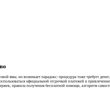
тво
вой ямы, но возникает парадокс: процедура тоже требует денег,
воспользоваться официальной отсрочкой платежей и привлечени
ержек, правила получения бесплатной помощи, алгоритм самосто