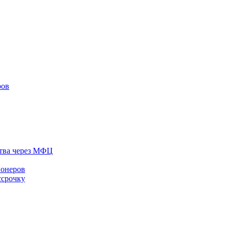
ров
тва через МФЦ
ионеров
ссрочку