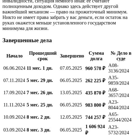
инвалидности, ситуация немного иная: ее считают
полноценным доходом. Однако здесь действует другой
важнейший механизм — право на прожиточный минимум.
Никто не имеет права забрать у вас деньги, если остаток на
руках окажется меньше установленного государством
минимума для жизни.
Завершенные дела
Прошедший
Сумма
№ Дело в
Начало
Завершено
срок
долга
суде
А08-
06.06.2024
11 мес. 1 дн.
07.05.2025
960 578 ₽
3136/2024
А35-
07.11.2024
5 мес. 29 дн.
06.05.2025
262 225 ₽
9859/2024
А68-
17.09.2024
7 мес. 26 дн.
13.05.2025
435 870 ₽
3657/2024
А23-
11.11.2024
5 мес. 25 дн.
06.05.2025
983 800 ₽
8044/2024
А65-
10.09.2024
8 мес. 2 дн.
12.05.2025
744 257 ₽
25544/2024
1 606 924
А23-
03.09.2024
8 мес. 3 дн.
06.05.2025
5732/2024
₽