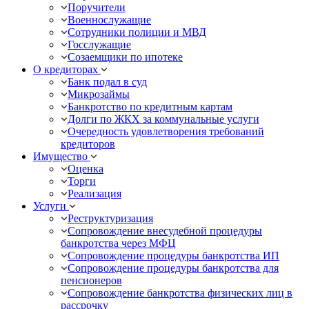
Поручители
Военнослужащие
Сотрудники полиции и МВД
Госслужащие
Созаемщики по ипотеке
О кредиторах
Банк подал в суд
Микрозаймы
Банкротство по кредитным картам
Долги по ЖКХ за коммунальные услуги
Очередность удовлетворения требований
кредиторов
Имущество
Оценка
Торги
Реализация
Услуги
Реструктуризация
Сопровождение внесудебной процедуры
банкротства через МФЦ
Сопровождение процедуры банкротства ИП
Сопровождение процедуры банкротства для
пенсионеров
Сопровождение банкротства физических лиц в
рассрочку