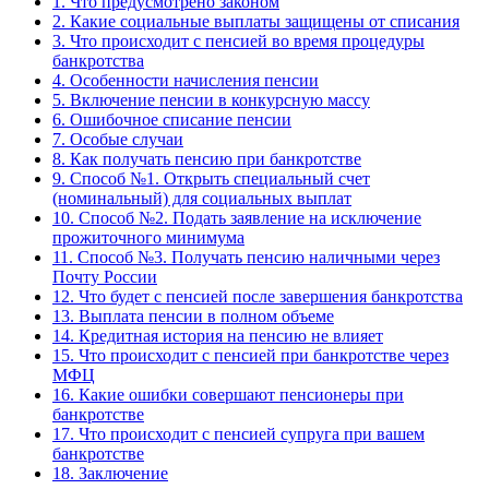
1.
Что предусмотрено законом
2.
Какие социальные выплаты защищены от списания
3.
Что происходит с пенсией во время процедуры
банкротства
4.
Особенности начисления пенсии
5.
Включение пенсии в конкурсную массу
6.
Ошибочное списание пенсии
7.
Особые случаи
8.
Как получать пенсию при банкротстве
9.
Способ №1. Открыть специальный счет
(номинальный) для социальных выплат
10.
Способ №2. Подать заявление на исключение
прожиточного минимума
11.
Способ №3. Получать пенсию наличными через
Почту России
12.
Что будет с пенсией после завершения банкротства
13.
Выплата пенсии в полном объеме
14.
Кредитная история на пенсию не влияет
15.
Что происходит с пенсией при банкротстве через
МФЦ
16.
Какие ошибки совершают пенсионеры при
банкротстве
17.
Что происходит с пенсией супруга при вашем
банкротстве
18.
Заключение