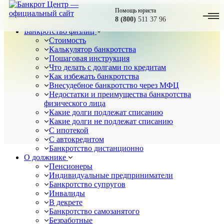
Помощь юриста
8 (800)
511 37 96
Банкротство физлиц
Стоимость
Калькулятор банкротства
Пошаговая инструкция
Что делать с долгами по кредитам
Как избежать банкротства
Внесудебное банкротство через МФЦ
Недостатки и преимущества банкротства
физического лица
Какие долги подлежат списанию
Какие долги не подлежат списанию
С ипотекой
С автокредитом
Банкротство дистанционно
О должнике
Пенсионеры
Индивидуальные предприниматели
Банкротство супругов
Инвалиды
В декрете
Банкротство самозанятого
Безработные