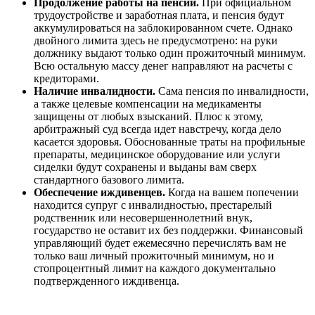
Продолжение работы на пенсии.
При официальном
трудоустройстве и заработная плата, и пенсия будут
аккумулироваться на заблокированном счете. Однако
двойного лимита здесь не предусмотрено: на руки
должнику выдают только один прожиточный минимум.
Всю остальную массу денег направляют на расчеты с
кредиторами.
Наличие инвалидности.
Сама пенсия по инвалидности,
а также целевые компенсации на медикаменты
защищены от любых взысканий. Плюс к этому,
арбитражный суд всегда идет навстречу, когда дело
касается здоровья. Обоснованные траты на профильные
препараты, медицинское оборудование или услуги
сиделки будут сохранены и выданы вам сверх
стандартного базового лимита.
Обеспечение иждивенцев.
Когда на вашем попечении
находится супруг с инвалидностью, престарелый
родственник или несовершеннолетний внук,
государство не оставит их без поддержки. Финансовый
управляющий будет ежемесячно перечислять вам не
только ваш личный прожиточный минимум, но и
стопроцентный лимит на каждого документально
подтвержденного иждивенца.